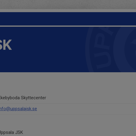
SK
Ekebyboda Skyttecenter
info@uppsalajsk.se
Uppsala JSK