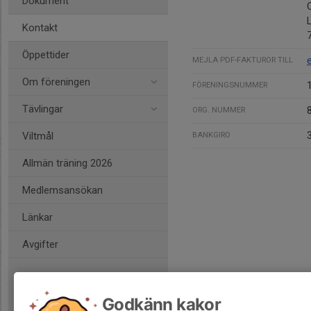
Dokument
Kontakt
Öppettider
MEJLA PDF-FAKTUROR TILL
Om föreningen
FÖRENINGSNUMMER
Tävlingar
ORG. NUMMER
Viltmål
BANKGIRO
Allmän träning 2026
Medlemsansökan
Länkar
Avgifter
Godkänn kakor