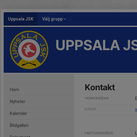
Uppsala JSK
Välj grupp
UPPSALA J
Kontakt
Hem
HEMMAARENA
Nyheter
E-POST
Kalender
Bildgalleri
FAKTURAADRESS