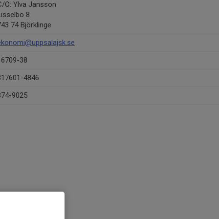
C/O: Ylva Jansson
Lisselbo 8
743 74 Björklinge
ekonomi@uppsalajsk.se
16709-38
817601-4846
374-9025