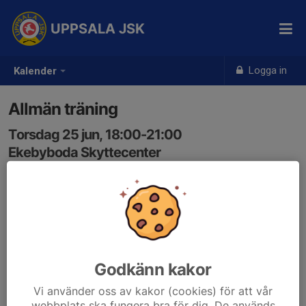
UPPSALA JSK
Logga in
Kalender
Allmän träning
Torsdag 25 jun, 18:00-21:00
Ekebyboda Skyttecenter
Samling: 18:00
Godkänn kakor
Vi använder oss av kakor (cookies) för att vår
webbplats ska fungera bra för dig. De används