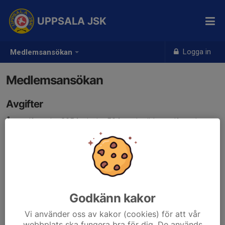
UPPSALA JSK
Logga in
Medlemsansökan
Medlemsansökan
Avgifter
Årsavgift senior
395 kr
, junior
50 kr
- inträdesavgift senior
350 kr
, junior 0 kr - årsavgift viltmål
250 kr
.
Serie avgift
45 kr
Dessa avgifter gäller för år 2026.
Medlemsansökan
Godkänn kakor
Vi använder oss av kakor (cookies) för att vår
webbplats ska fungera bra för dig. De används