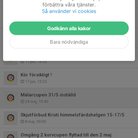
4 jul, 16:43
förbättra våra tjänster.
Så använder vi cookies
Kastmaskin trasig
1 jul, 19:34
Godkänn alla kakor
Veteranmästerskapet
Bara nödvändiga
26 jun, 21:43
Framgångar i Oslo
17 jun, 13:33
Kör försiktigt !
17 jun, 13:25
Mälarcupen 31/5 inställd
24 maj, 19:40
Skjutförbud Kristi himmelsfärdshelgen 15-17/5
8 maj, 09:00
Omgång 2 korvcupen flyttad till den 2 maj